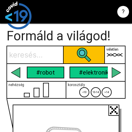
?
Formáld a világod!
véletlen
#robot
#elektronika
nehézség
korosztály
<10
10-14
>14