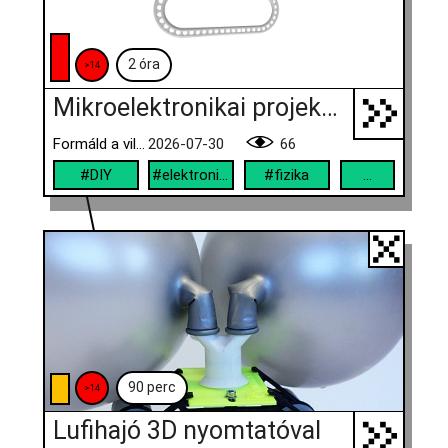
2 óra
>14
Mikroelektronikai projekt golyópályával, örökmozgóval
Formáld a világod!
2026-07-30
66
#DIY
#elektronika
#fizika
...
90 perc
>14
Lufihajó 3D nyomtatóval