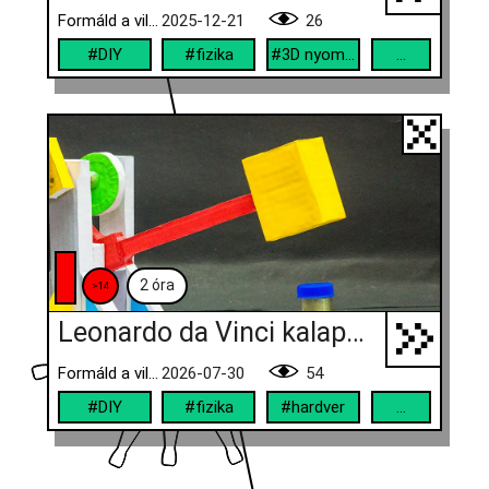
Formáld a világod!
2025-12-21
26
#DIY
#fizika
#3D nyomtató
...
2 óra
>14
Leonardo da Vinci kalapácsgépe
Formáld a világod!
2026-07-30
54
#DIY
#fizika
#hardver
...