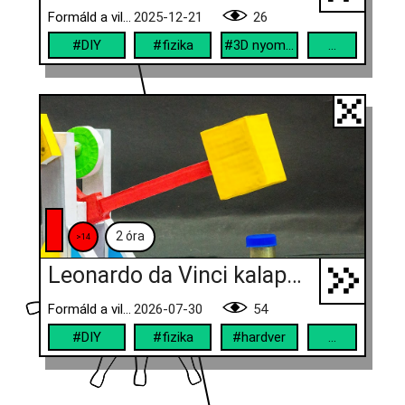
Formáld a világod!
2025-12-21
26
#DIY
#fizika
#3D nyomtató
...
2 óra
>14
Leonardo da Vinci kalapácsgépe
Formáld a világod!
2026-07-30
54
#DIY
#fizika
#hardver
...