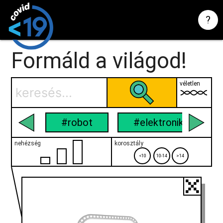
?
Formáld a világod!
véletlen
#robot
#elektronika
nehézség
korosztály
<10
10-14
>14