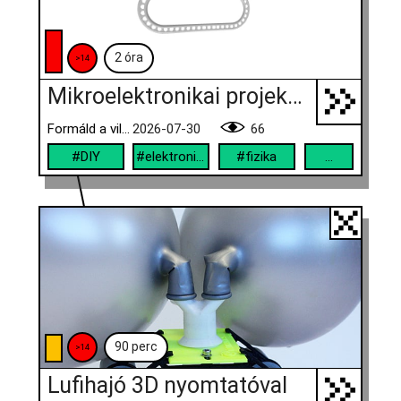
2 óra
>14
Mikroelektronikai projekt golyópályával, örökmozgóval
Formáld a világod!
2026-07-30
66
#DIY
#elektronika
#fizika
...
90 perc
>14
Lufihajó 3D nyomtatóval